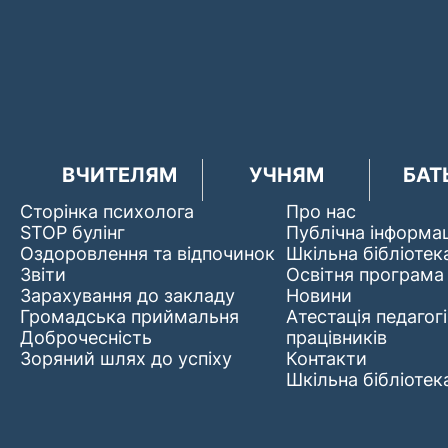
ВЧИТЕЛЯМ
УЧНЯМ
БАТ
Сторінка психолога
Про нас
STOP булінг
Публічна інформац
Оздоровлення та відпочинок
Шкільна бібліотек
Звіти
Освітня програма
Зарахування до закладу
Новини
Громадська приймальня
Атестація педагог
Доброчесність
працівників
Зоряний шлях до успіху
Контакти
Шкільна бібліотек