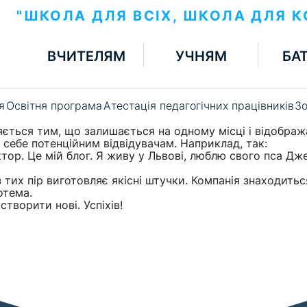
"ШКОЛА ДЛЯ ВСІХ, ШКОЛА ДЛЯ 
ВЧИТЕЛЯМ
УЧНЯМ
БА
я
Освітня програма
Атестація педагогічних працівників
Зо
няється тим, що залишається на одному місці і відображ
 себе потенційним відвідувачам. Наприклад, так:
тор. Це мій блог. Я живу у Львові, люблю свого пса Дже
 тих пір виготовляє якісні штучки. Компанія знаходиться
отема.
створити нові. Успіхів!