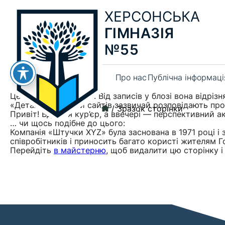
ХЕРСОНСЬКА
ГІМНАЗІЯ
№55
Про нас
Публічна інформаці
Це приклад сторінки. Від записів у блозі вона відріз
«Деталі» власники сайтів зазвичай розповідають про
Головна
/
Зразок сторінки
Привіт! Вдень я кур’єр, а ввечері — перспективний ак
… чи щось подібне до цього:
Компанія «Штучки XYZ» була заснована в 1971 році і з
співробітників і приносить багато користі жителям Г
Перейдіть
в майстерню
, щоб видалити цю сторінку і 