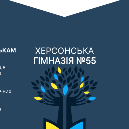
ХЕРСОНСЬКА
ЬКАМ
ГІМНАЗІЯ №55
ія
а
ічних
а