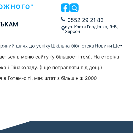
КОЖНОГО"
0552 29 21 83
ТЬКАМ
вул. Костя Гордієнка, 9-Б,
Херсон
ряний шлях до успіху
Шкільна бібліотека
Новини
Ще
ається в меню сайту (у більшості тем). На сторінці
ка і Пінаколаду. (І ще потрапляти під дощ.)
 в Готем-сіті, має штат з більш ніж 2000